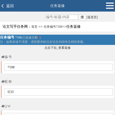
返回
任务返修
[返首页]
论文写手任务网：
>>
>>任务返修
首页
任务编号7108
任务编号
0
7108
(已返修次数
)
注：如果表述不清楚，请把要求标注在论文内回传文档给客服。
点击下拉_查看返修
编 号
昵 称
Q W